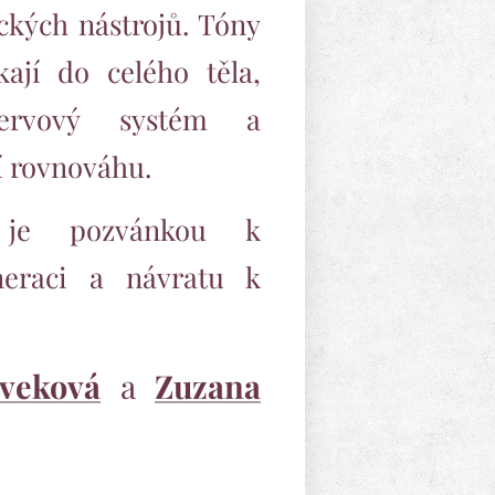
ckých nástrojů. Tóny
kají do celého těla,
nervový systém a
í rovnováhu.
 je pozvánkou k
eneraci a návratu k
veková
a
Zuzana