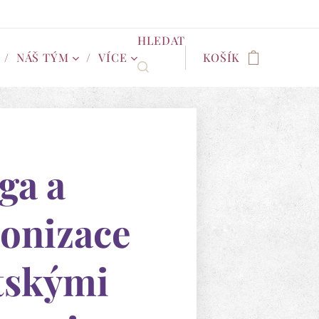
HLEDAT
NÁŠ TÝM
VÍCE
KOŠÍK
ga a
onizace
tskými