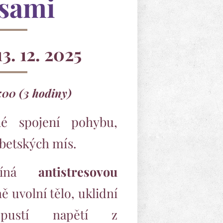
sami
 13. 12. 2025
9:00 (3 hodiny)
čné spojení pohybu,
betských mís.
ačíná
antistresovou
ě uvolní tělo, uklidní
pustí napětí z