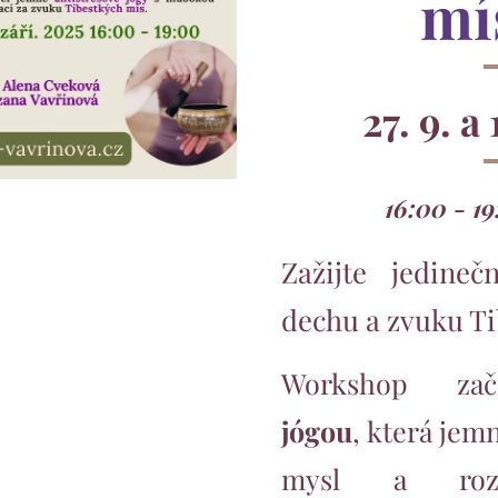
mí
27. 9. a
16:00 - 1
Zažijte jedine
dechu a zvuku Ti
Workshop z
jógou
, která jemn
mysl a roz