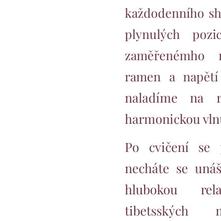
každodenního sh
plynulých pozi
zaměřenémho n
ramen a napětí 
naladíme na re
harmonickou vln
Po cvičení se 
necháte se uná
hlubokou re
tibetsských