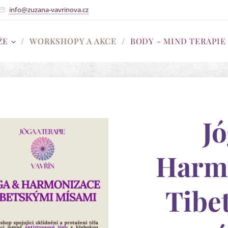
info@zuzana-vavrinova.cz
ŽE
WORKSHOPY A AKCE
BODY - MIND TERAPIE
Jó
Harm
Tibe