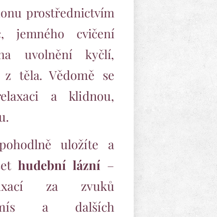
onu prostřednictvím
c, jemného cvičení
a uvolnění kyčlí,
Vědomě se
z těla.
laxaci a klidnou,
u.
pohodlně uložíte a
šet
hudební lázní
–
laxací za zvuků
 mís a dalších