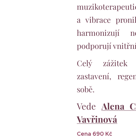
muzikoterapeuti
a vibrace proni
harmonizují 
podporují vnitřn
Celý zážitek
zastavení, reg
sobě.
Vede
Alena C
Vavřinová
Cena 690 Kč