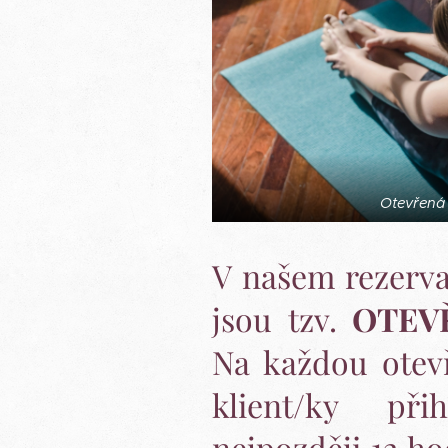
Otevřená 
V našem rezerv
jsou tzv.
OTEV
Na každou otevř
klient/ky přih
nejpozději 12 ho