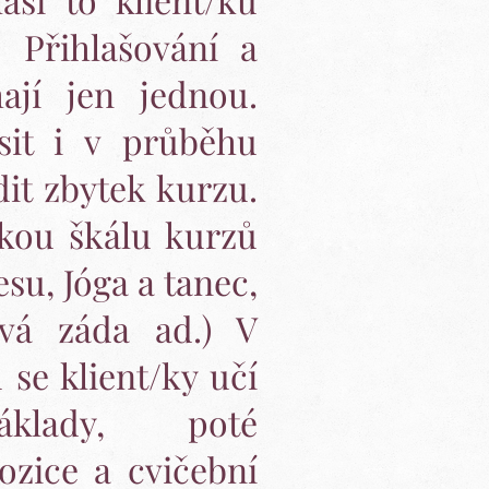
. Přihlašování a
hají jen jednou.
sit i v průběhu
it zbytek kurzu.
okou škálu kurzů
esu, Jóga a tanec,
vá záda ad.) V
se klient/ky učí
áklady, poté
pozice a cvičební