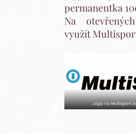
permanentka 100
Na otevřených
využít Multispor
Jóga na Multisport 