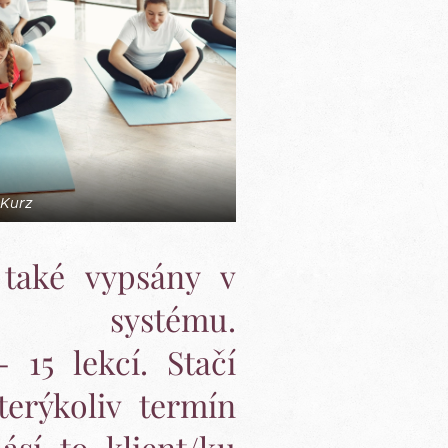
Kurz
také vypsány v
ím systému.
 15 lekcí. Stačí
terýkoliv termín
ásí to klient/ku