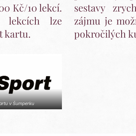
0 Kč/10 lekcí.
sestavy zryc
 lekcích lze
zájmu je mož
t kartu.
pokročilých k
kartu v Šumperku