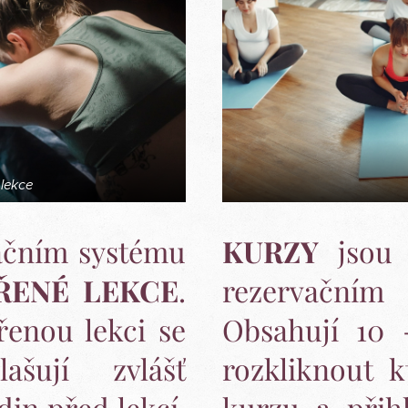
lekce
ačním systému
KURZY
jsou 
ŘENÉ LEKCE
.
rezervačn
enou lekci se
Obsahují 10 -
lašují zvlášť
rozkliknout k
din před lekcí.
kurzu a přihl