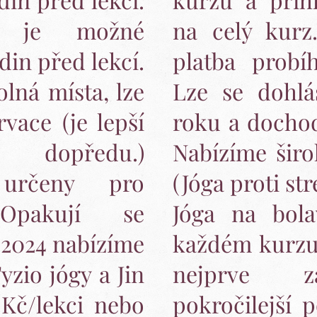
e je možné
na celý kurz
din před lekcí.
platba probí
lná místa, lze
Lze se dohlá
rvace (je lepší
roku a dochod
at dopředu.)
Nabízíme šir
určeny pro
(Jóga proti str
 Opakují se
Jóga na bola
 2024 nabízíme
každém kurzu 
yzio jógy a Jin
nejprve z
 Kč/lekci nebo
pokročilejší 