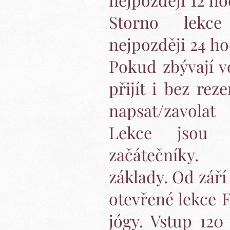
Storno lekc
nejpozději 24 ho
Pokud zbývají vo
přijít i bez reze
napsat/zavol
Lekce jsou 
začátečníky.
základy. Od září
otevřené lekce F
jógy. Vstup 120