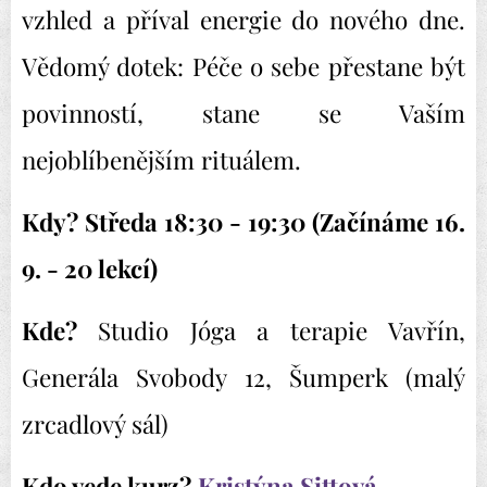
vzhled a příval energie do nového dne.
Vědomý dotek: Péče o sebe přestane být
povinností, stane se Vaším
nejoblíbenějším rituálem.
Kdy?
Středa 18:30 - 19:30 (Začínáme 16.
9. - 20 lekcí)
Kde?
Studio Jóga a terapie Vavřín,
Generála Svobody 12, Šumperk (malý
zrcadlový sál)
Kdo vede kurz?
Kristýna Sittová