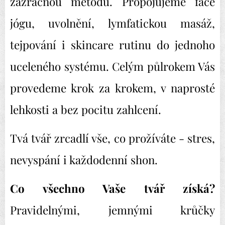
zázračnou metodu. Propojujeme face
jógu, uvolnění, lymfatickou masáž,
tejpování i skincare rutinu do jednoho
uceleného systému. Celým půlrokem Vás
provedeme krok za krokem, v naprosté
lehkosti a bez pocitu zahlcení.
Tvá tvář zrcadlí vše, co prožíváte - stres,
nevyspání i každodenní shon.
Co všechno Vaše tvář získá?
Pravidelnými, jemnými krůčky