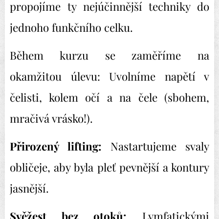
propojíme ty nejúčinnější techniky do
jednoho funkčního celku.
Během kurzu se zaměříme na
okamžitou úlevu: Uvolníme napětí v
čelisti, kolem očí a na čele (sbohem,
mračivá vrásko!).
Přirozený lifting:
Nastartujeme svaly
obličeje, aby byla pleť pevnější a kontury
jasnější.
Svěžest bez otoků:
Lymfatickými