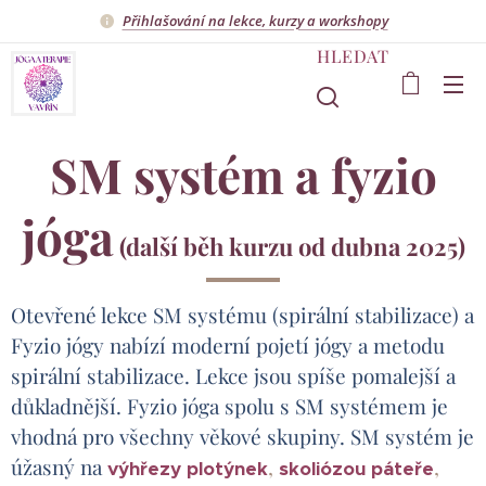
Přihlašování na lekce, kurzy a workshopy
HLEDAT
SM systém a fyzio
jóga
(další běh kurzu od dubna 2025)
Otevřené lekce SM systému (spirální stabilizace) a
Fyzio jógy nabízí moderní pojetí jógy a metodu
spirální stabilizace.
Lekce jsou spíše pomalejší a
důkladnější. Fyzio jóga spolu s SM systémem je
vhodná pro všechny věkové skupiny. SM systém je
úžasný na
,
,
výhřezy plotýnek
skoliózou páteře