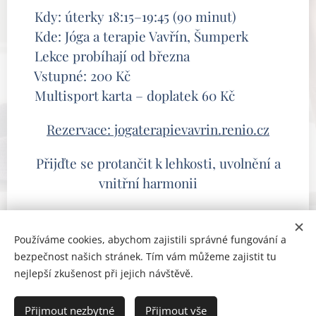
🕒 Kdy: úterky 18:15–19:45 (90 minut)
📍 Kde: Jóga a terapie Vavřín, Šumperk
📅 Lekce probíhají od března
💰 Vstupné: 200 Kč
💳 Multisport karta – doplatek 60 Kč
Rezervace: jogaterapievavrin.renio.cz
Přijďte se protančit k lehkosti, uvolnění a
vnitřní harmonii 💛
Používáme cookies, abychom zajistili správné fungování a
bezpečnost našich stránek. Tím vám můžeme zajistit tu
nejlepší zkušenost při jejich návštěvě.
Jóga a terapie Vavřín
Přijmout nezbytné
Přijmout vše
Vytvořeno s láskou.
Cookies