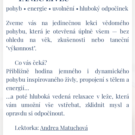
pohyb • energie • uvolnění • hluboký odpočinek
Zveme vás na jedinečnou lekci vědomého
pohybu, která je otevřená úplně všem — bez
ohledu na věk, zkušenosti nebo taneční
"výkonnost".
🌿 Co vás čeká?
Přibližně hodina jemného i dynamického
pohybu inspirovaného živly, propojení s tělem a
energií…
…a poté hluboká vedená relaxace v leže, která
vám umožní vše vstřebat, zklidnit mysl a
opravdu si odpočinout.
🧘‍♀️ Lektorka:
Andrea Matuchová