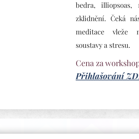
bedra, illiopsoas
zklidnění. Čeká ná
meditace vleže 
soustavy a stresu.
Cena za workshop
Přihlašování Z