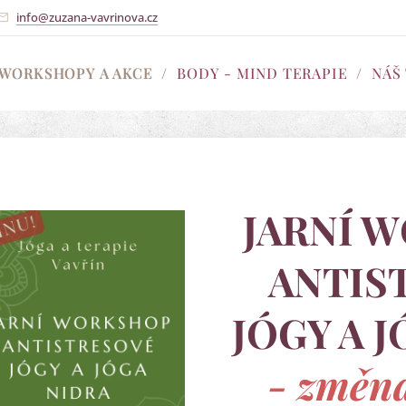
info@zuzana-vavrinova.cz
WORKSHOPY A AKCE
BODY - MIND TERAPIE
NÁŠ
JARNÍ 
ANTIS
JÓGY A 
- změn