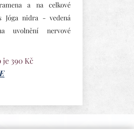
, ramena a na celkové
s Jóga nidra - vedená
na uvolnění nervové
 je 390 Kč
DE