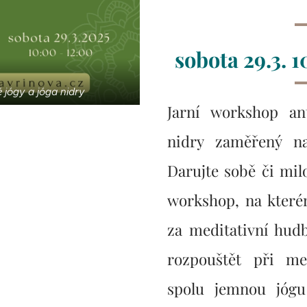
sobota 29.3. 
 jógy a jóga nidry
Jarní workshop ant
nidry zaměřený na
Darujte sobě či mil
workshop, na které
za meditativní hud
rozpouštět při med
spolu jemnou jógu