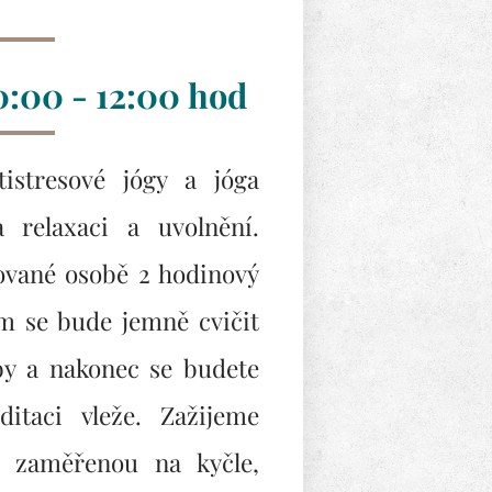
10:00 - 12:00 hod
istresové jógy a jóga
 relaxaci a uvolnění.
ované osobě 2 hodinový
m se bude jemně cvičit
by a nakonec se budete
itaci vleže. Zažijeme
 zaměřenou na kyčle,