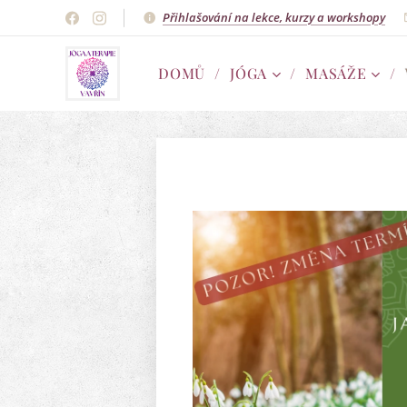
Přihlašování na lekce, kurzy a workshopy
DOMŮ
JÓGA
MASÁŽE