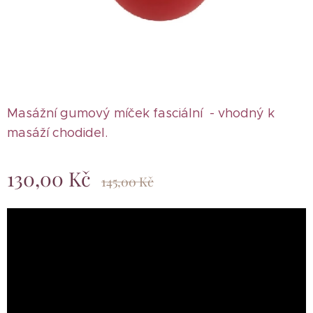
Masážní gumový míček fasciální - vhodný k
masáží chodidel.
130,00
Kč
145,00
Kč