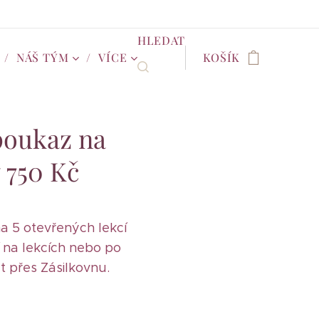
HLEDAT
NÁŠ TÝM
VÍCE
KOŠÍK
poukaz na
y 750 Kč
a 5 otevřených lekcí
í na lekcích nebo po
t přes Zásilkovnu.