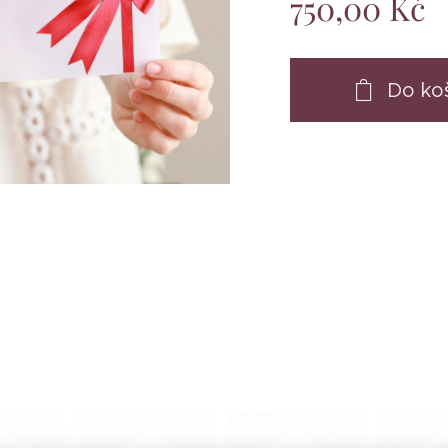
750,00
Kč
Do ko