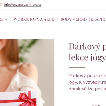
info@zuzana-vavrinova.cz
ŽE
WORKSHOPY A AKCE
BODY - MIND TERAPIE
Dárkový 
lekce jóg
Dárkový poukaz n
jógy. K vyzvednut
domluvě lze posla