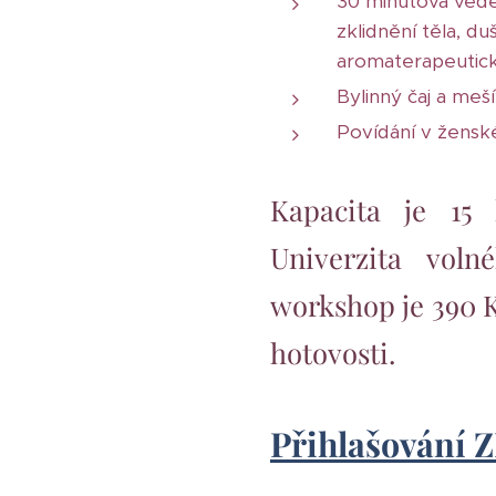
30 minutová ved
zklidnění těla, duš
aromaterapeutick
Bylinný čaj a meš
Povídání v žens
Kapacita je 15 l
Univerzita vol
workshop je 390 Kč
hotovosti.
Přihlašování 