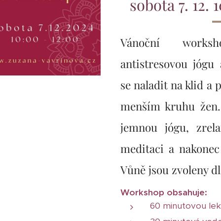
sobota 7. 12. 
Vánoční work
antistresovou jógu 
se naladit na klid 
menším kruhu žen. 
jemnou jógu, zrel
meditaci a nakonec
Vůně jsou zvoleny dl
Workshop obsahuje:
60 minutovou lekc