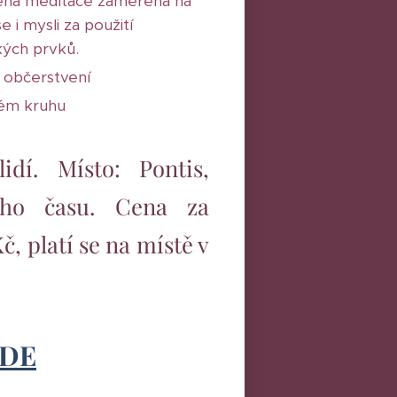
ená meditace zaměřená na
e i mysli za použití
ých prvků.
í občerstvení
kém kruhu
idí. Místo: Pontis,
ného času. Cena za
, platí se na místě v
ZDE