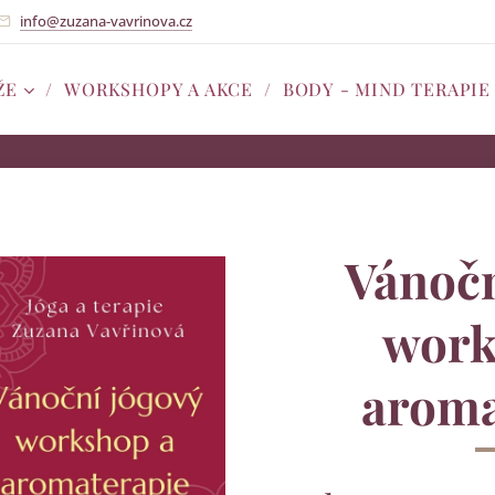
info@zuzana-vavrinova.cz
ŽE
WORKSHOPY A AKCE
BODY - MIND TERAPIE
Vánočn
work
aroma