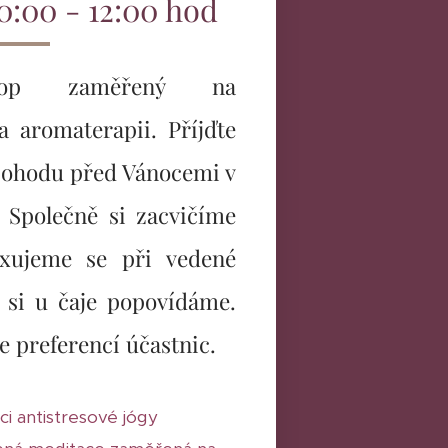
10:00 - 12:00 hod
shop zaměřený na
a aromaterapii. Příjďte
a pohodu před Vánocemi v
Společně si zacvičíme
axujeme se při vedené
 si u čaje popovídáme.
e preferencí účastnic.
i antistresové jógy