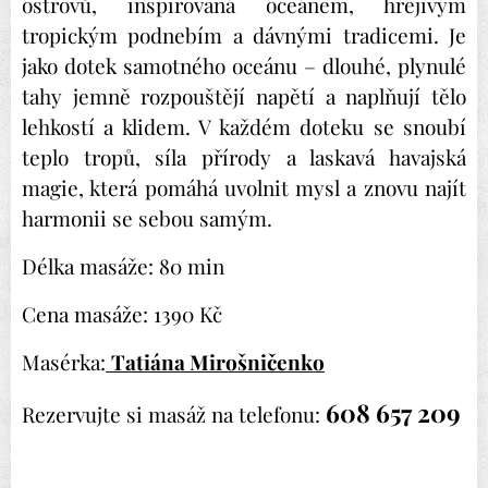
ostrovů, inspirovaná oceánem, hřejivým
tropickým podnebím a dávnými tradicemi. Je
jako dotek samotného oceánu – dlouhé, plynulé
tahy jemně rozpouštějí napětí a naplňují tělo
lehkostí a klidem. V každém doteku se snoubí
teplo tropů, síla přírody a laskavá havajská
magie, která pomáhá uvolnit mysl a znovu najít
harmonii se sebou samým.
Délka masáže: 80 min
Cena masáže: 1390 Kč
Masérka:
Tatiána Mirošničenko
608 657 209
Rezervujte si masáž na telefonu: